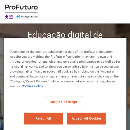
Ir para o conteúdo principal
Educação digital de
qualidade ao alcance
Depending on the section, subdomain or part of the profuturo.education
de todos
website you are visiting, the ProFuturo Foundation may use its own and
third-party cookies for analytical and personalisation purposes as well as for
its social networks, and to show you personalised information based on your
Na ProFuturo, ajudamos você a potencializar a sua
browsing habits. You can accept all cookies by clicking on the “Accept all
and continue” button or configure them or reject their use by clicking on the
formação como docente, por meio de uma
“Configure/Reject Cookies” button. For more detailed information, please
plataforma digital para melhorar a experiência de
see our
Cookies Policy
aprendizagem dos seus alunos. Além disso, você
sempre estará acompanhado por uma ampla
comunidade de docentes ativos como você.
Cookies Settings
Reject All
Accept All Cookies
Escolha o seu país e idioma para acessar